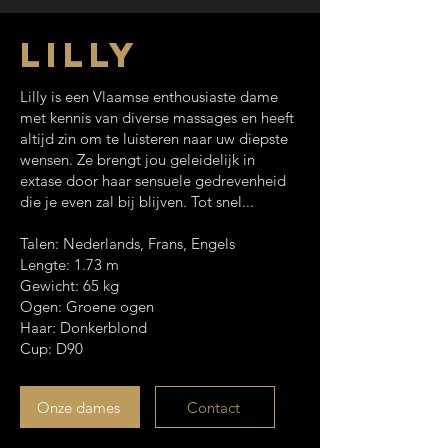
Lilly
Lilly is een Vlaamse enthousiaste dame
met kennis van diverse massages en heeft
altijd zin om te luisteren naar uw diepste
wensen. Ze brengt jou geleidelijk in
extase door haar sensuele gedrevenheid
die je even zal bij blijven.
Tot snel...
Talen: Nederlands, Frans, Engels
Lengte: 1.73 m
Gewicht: 65 kg
Ogen: Groene ogen
Haar: Donkerblond
Cup: D90
Onze dames
Contact