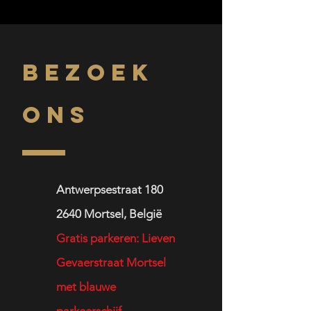
BEZOEK
ONS
Antwerpsestraat 180
2640
Mortsel,
België
Gratis parkeren: Lieven
Gevaerstraat Mortsel
met blauwe