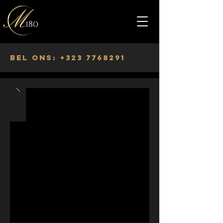
Bel ons: +323 7768291