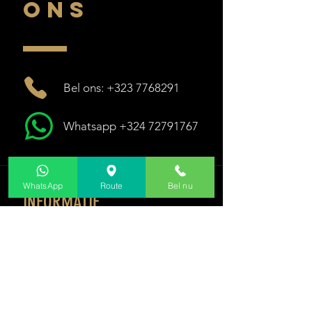
ONS
Bel ons: +323 7768291
Whatsapp +324 72791767
WhatsApp
Route
Bel nu
INFORMATIE
Dames
Kamers
Rooster
Prijzen
Soft s
m