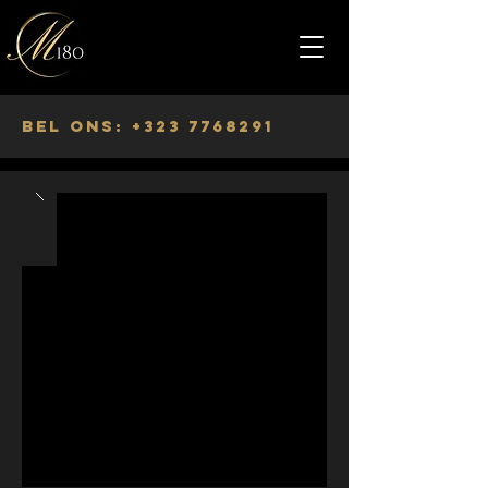
Bel ons: +323 7768291