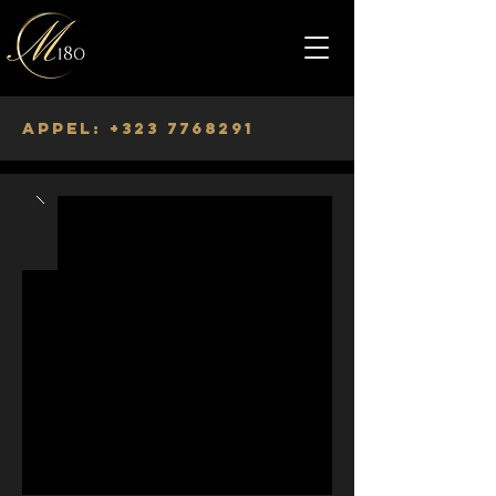
Appel:
+323 7768291