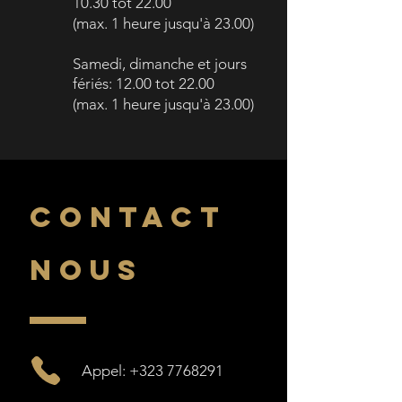
10.30 tot 22.00
(
max. 1 heure jusqu'à
23.00)
Samedi,
d
imanche et
j
ours
fériés
:
12.00 tot 22.00
(max. 1 heure jusqu'à
23.00)
CONTACT
NOUS
Appel: +323 7768291