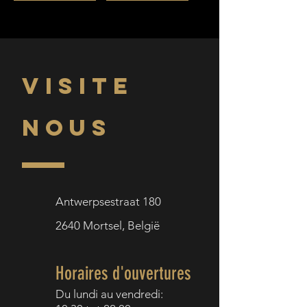
VISITE
NOUS
Antwerpsestraat 180
2640
Mortsel,
België
Horaires d'ouvertures
Du lundi au v
endredi: