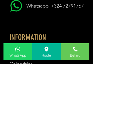
Whatsapp: +324 72791767
INFORMATION
Dames
WhatsApp
Route
Bel nu
Pièces
Calendrier
Des prix
Soft s
m
Livre d'or
Privacy policy
TRAVAILLE AVEC NOUS
Postes vacants