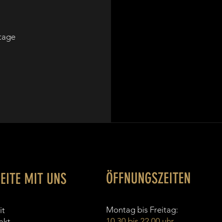
tage
ÖFFNUNGSZEITEN
EITE MIT UNS
Montag bis Freitag:
it
10.30 bis 22.00 uhr
akt