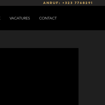
Anruf:
+323 7768291
K
VACATURES
CONTACT