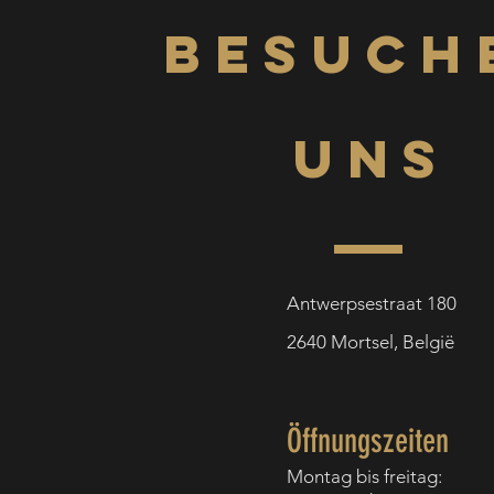
BESUCH
UNS
Antwerpsestraat 180
2640
Mortsel,
België
Öffnungszeiten
Montag bis f
reitag: