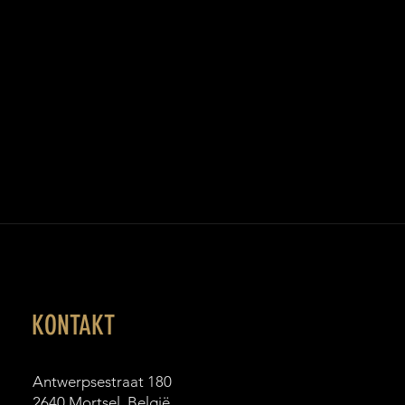
KONTAKT
Antwerpsestraat 180
2640
Mortsel,
België