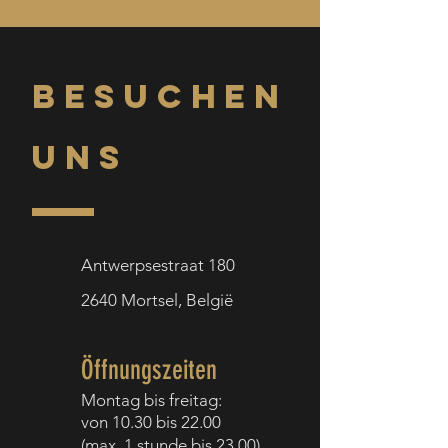
BESUCHEN
UNS
Antwerpsestraat 180
2640
Mortsel,
België
Öffnungszeiten
Montag bis f
reitag:
von 10.30 bis 22.00
(
max. 1 stunde bis
23.00)