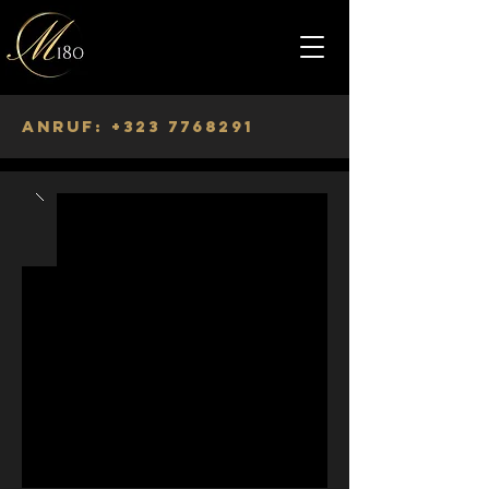
Anruf:
+323 7768291