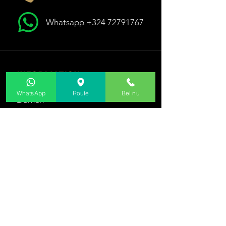
Whatsapp +324 72791767
INFORMATION
WhatsApp
Route
Bel nu
Damen
Räume
Zeitplan
Preise
Soft S
M
Gästebuch
Privacy Policy
ARBEITE MIT UNS