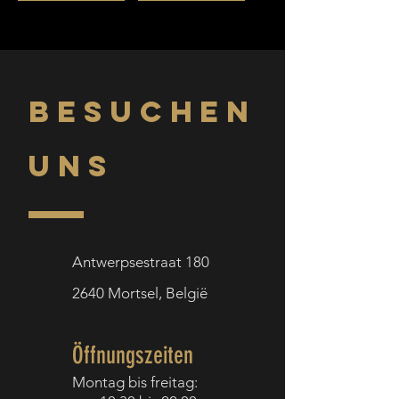
BESUCHEN
UNS
Antwerpsestraat 180
2640
Mortsel,
België
Öffnungszeiten
Montag bis f
reitag: